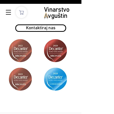
Vinarstvo
A
vguštin
Kontaktiraj nas