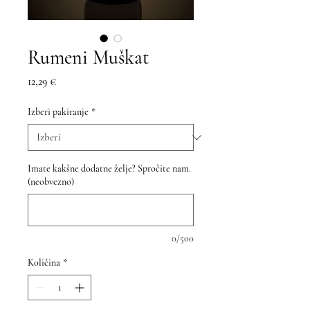
Rumeni Muškat
Price
12,29 €
Izberi pakiranje
*
Imate kakšne dodatne želje? Spročite nam.
(neobvezno)
0/500
Količina
*