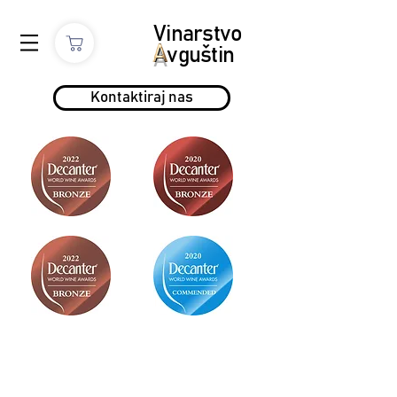
Vinarstvo
A
vguštin
Kontaktiraj nas