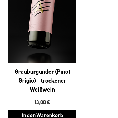
Grauburgunder (Pinot
Grigio) - trockener
Weißwein
Preis
13,00 €
In den Warenkorb