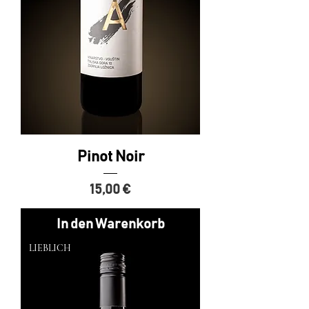
Pinot Noir
Preis
15,00 €
In den Warenkorb
LIEBLICH