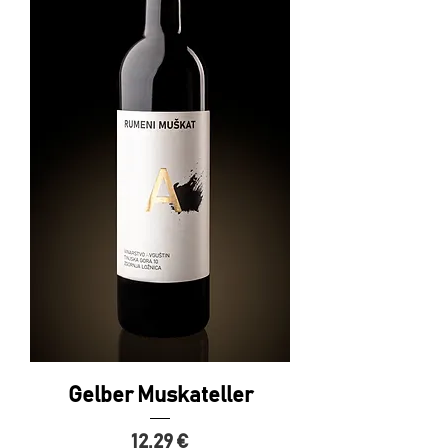
Gelber Muskateller
Preis
12,29 €