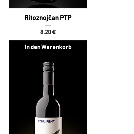
Ritoznojčan PTP
Preis
8,20 €
In den Warenkorb