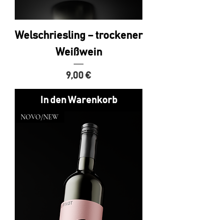
Welschriesling – trockener
Weißwein
Preis
9,00 €
In den Warenkorb
NOVO/NEW